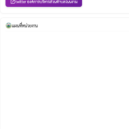
twitter องค์การบริหารส่วนตำบลโนนงาม
open_in_new
แผนที่หน่วยงาน